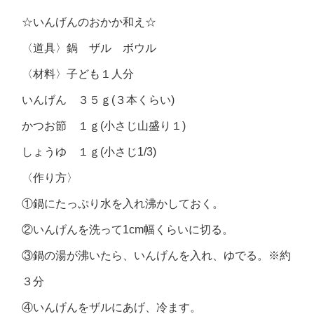
☆いんげんのおかか和え☆
〈道具〉鍋 ザル ボウル
〈材料〉子ども１人分
いんげん ３５ｇ(３本くらい)
かつお節 １ｇ(小さじ山盛り１)
しょうゆ １ｇ(小さじ1/3)
〈作り方〉
①鍋にたっぷり水を入れ沸かしておく。
②いんげんを洗って1cm幅くらいに切る。
③鍋の湯が沸いたら、いんげんを入れ、ゆでる。※約
３分
④いんげんをザルにあげ、冷ます。