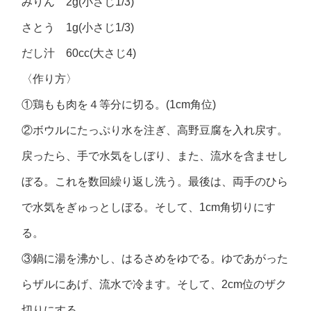
みりん 2g(小さじ1/3)
さとう 1g(小さじ1/3)
だし汁 60cc(大さじ4)
〈作り方〉
①鶏もも肉を４等分に切る。(1cm角位)
②ボウルにたっぷり水を注ぎ、高野豆腐を入れ戻す。
戻ったら、手で水気をしぼり、また、流水を含ませし
ぼる。これを数回繰り返し洗う。最後は、両手のひら
で水気をぎゅっとしぼる。そして、1cm角切りにす
る。
③鍋に湯を沸かし、はるさめをゆでる。ゆであがった
らザルにあげ、流水で冷ます。そして、2cm位のザク
切りにする。