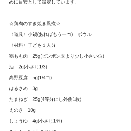
めに目安として設定しています。
☆鶏肉のすき焼き風煮☆
〈道具〉小鍋(あればもう一つ) ボウル
〈材料〉子ども１人分
鶏もも肉 25g(ピンポン玉より少し小さい位)
油 2g(小さじ1/3)
高野豆腐 5g(1/4コ)
はるさめ 3g
たまねぎ 25g(4等分にし外側1枚)
えのき 10g
しょうゆ 4g(小さじ1弱)