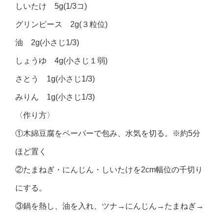
しいたけ 5g(1/3コ)
グリンピース 2g(３粒位)
油 2g(小さじ1/3)
しょうゆ 4g(小さじ１弱)
さとう 1g(小さじ1/3)
みりん 1g(小さじ1/3)
〈作り方〉
①木綿豆腐をペーパーで包み、水気を切る。※約5分
ほど置く
②たまねぎ・にんじん・しいたけを2cm幅位の千切り
にする。
③鍋を熱し、油を入れ、ツナ→にんじん→たまねぎ→