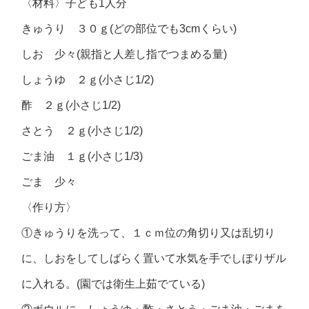
〈材料〉子ども1人分
きゅうり ３０ｇ(どの部位でも3cmくらい)
しお 少々(親指と人差し指でつまめる量)
しょうゆ ２ｇ(小さじ1/2)
酢 ２ｇ(小さじ1/2)
さとう ２ｇ(小さじ1/2)
ごま油 １ｇ(小さじ1/3)
ごま 少々
〈作り方〉
①きゅうりを洗って、１ｃｍ位の角切り又は乱切り
に、しおをしてしばらく置いて水気を手でしぼりザル
に入れる。(園では衛生上茹でている)