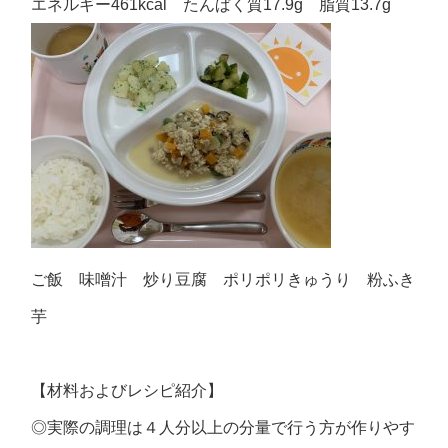
エネルギー461kcal たんぱく質17.9g 脂質13.7g
ご飯 味噌汁 炒り豆腐 ポリポリきゅうり 粉ふき
芋
【材料およびレシピ紹介】
◎実際の調理は４人分以上の分量で行う方が作りやす