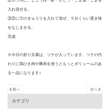
②ボウルに、しょうゆ・酢・さとう・ごま油・ごまを
入れ混ぜる。
③②に①のきゅうりを入れて混ぜ、５分くらい置き味
をなじませる。
完成
※今日の炒り豆腐は、ツナが入っています。ツナの代
わりに鶏ひき肉や豚肉を使うともっとボリュームのあ
る一品になります♪
前へ
次へ
カテゴリ