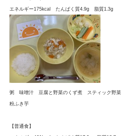
エネルギー175kcal たんぱく質4.9g 脂質1.3g
粥 味噌汁 豆腐と野菜のくず煮 スティック野菜
粉ふき芋
【普通食】