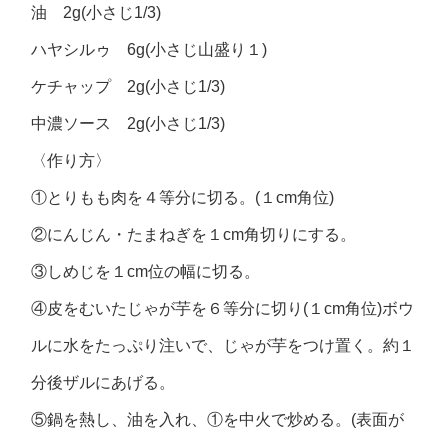
油 2g(小さじ1/3)
ハヤシルゥ 6g(小さじ山盛り１)
ケチャップ 2g(小さじ1/3)
中濃ソース 2g(小さじ1/3)
〈作り方〉
①とりもも肉を４等分に切る。(１cm角位)
②にんじん・たまねぎを１cm角切りにする。
③しめじを１cm位の幅に切る。
④皮をむいたじゃが芋を６等分に切り(１cm角位)ボウ
ルに水をたっぷり注いで、じゃが芋をつけ置く。約１
分後ザルにあげる。
⑤鍋を熱し、油を入れ、①を中火で炒める。(表面が