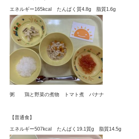
エネルギー165kcal たんぱく質4.8g 脂質1.6g
粥 鶏と野菜の煮物 トマト煮 バナナ
【普通食】
エネルギー507kcal たんぱく19.1質g 脂質14.5g