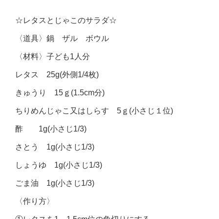
☆レタスとじゃこのサラダ☆
〈道具〉鍋 ザル ボウル
〈材料〉子ども1人分
レタス 25g(外側1/4枚)
きゅうり 15ｇ(1.5cm分)
ちりめんじゃこ又はしらす 5ｇ(小さじ１位)
酢 1g(小さじ1/3)
さとう 1g(小さじ1/3)
しょうゆ 1g(小さじ1/3)
ごま油 1g(小さじ1/3)
〈作り方〉