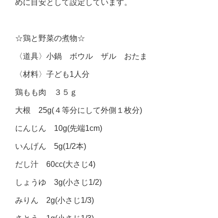
めに目安として設定しています。
☆鶏と野菜の煮物☆
〈道具〉小鍋 ボウル ザル おたま
〈材料〉子ども1人分
鶏もも肉 ３５ｇ
大根 25g(４等分にして外側１枚分)
にんじん 10g(先端1cm)
いんげん 5g(1/2本)
だし汁 60cc(大さじ4)
しょうゆ 3g(小さじ1/2)
みりん 2g(小さじ1/3)