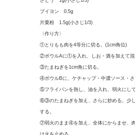
さとう 1g(小さじ1/3)
ブイヨン 0.5g
片栗粉 1.5g(小さじ1/3)
〈作り方〉
①とりもも肉を4等分に切る。(1cm角位)
②ボウルAに①を入れ、しお・酒を加えて混
③たまねぎを1cm角に切る。
④ボウルBに、ケチャップ・中濃ソース・
⑤フライパンを熱し、油を入れ、弱火にし
⑥③のたまねぎを加え、さらに炒める。少
する。
⑦弱火のまま④を加え、全体にからませ、
け火を止める。