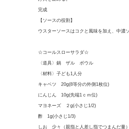
完成
【ソースの役割】
ウスターソースはコクと風味を加え、中濃
☆コールスローサラダ☆
〈道具〉鍋 ザル ボウル
〈材料〉子ども1人分
キャベツ 20g(8等分の外側1枚位)
にんじん 10g(先端1ｃｍ位)
マヨネーズ ２g(小さじ1/2)
酢 1g(小さじ1/3)
しお 少々（親指と人差し指でつまんだ量