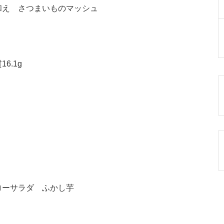
和え さつまいものマッシュ
6.1g
ローサラダ ふかし芋