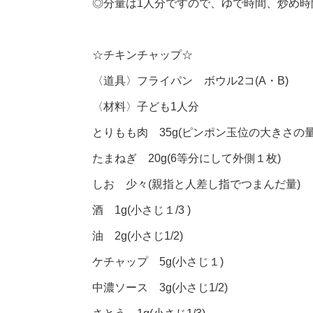
◎分量は1人分ですので、ゆで時間、炒め
☆チキンチャップ☆
〈道具〉フライパン ボウル2コ(A・B)
〈材料〉子ども1人分
とりもも肉 35g(ピンポン玉位の大きさの量
たまねぎ 20g(6等分にして外側１枚)
しお 少々(親指と人差し指でつまんだ量)
酒 1g(小さじ１/3 )
油 2g(小さじ1/2)
ケチャップ 5g(小さじ１)
中濃ソース 3g(小さじ1/2)