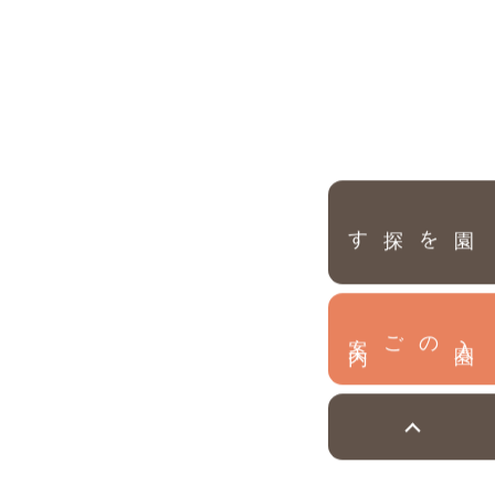
園を探す
内
入
園
のご案