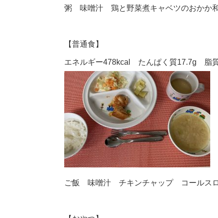
粥 味噌汁 鶏と野菜煮キャベツのおかか
【普通食】
エネルギー478kcal たんぱく質17.7g 脂質1
ご飯 味噌汁 チキンチャップ コールス