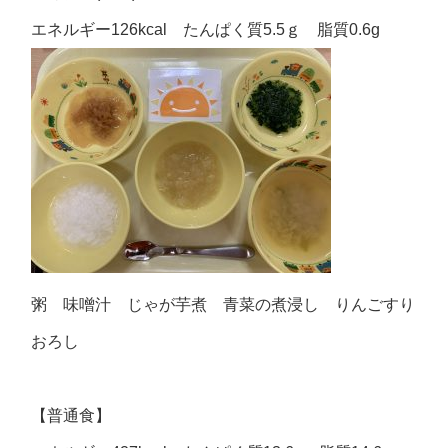
エネルギー126kcal たんぱく質5.5ｇ 脂質0.6g
粥 味噌汁 じゃが芋煮 青菜の煮浸し りんごすり
おろし
【普通食】