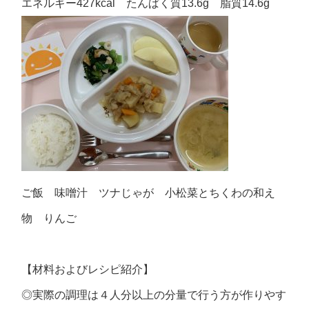
エネルギー427kcal たんぱく質13.6g 脂質14.6g
ご飯 味噌汁 ツナじゃが 小松菜とちくわの和え
物 りんご
【材料およびレシピ紹介】
◎実際の調理は４人分以上の分量で行う方が作りやす