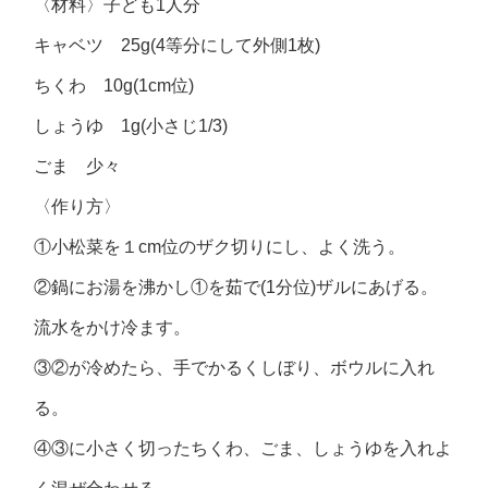
〈材料〉子ども1人分
キャベツ 25g(4等分にして外側1枚)
ちくわ 10g(1cm位)
しょうゆ 1g(小さじ1/3)
ごま 少々
〈作り方〉
①小松菜を１cm位のザク切りにし、よく洗う。
②鍋にお湯を沸かし①を茹で(1分位)ザルにあげる。
流水をかけ冷ます。
③②が冷めたら、手でかるくしぼり、ボウルに入れ
る。
④③に小さく切ったちくわ、ごま、しょうゆを入れよ