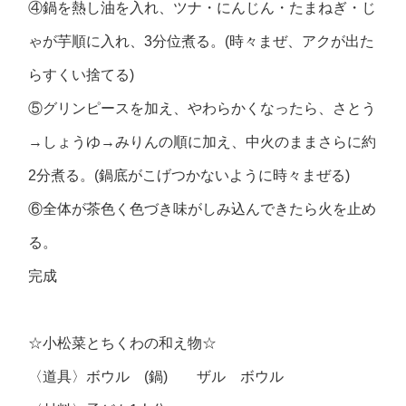
④鍋を熱し油を入れ、ツナ・にんじん・たまねぎ・じ
ゃが芋順に入れ、3分位煮る。(時々まぜ、アクが出た
らすくい捨てる)
⑤グリンピースを加え、やわらかくなったら、さとう
→しょうゆ→みりんの順に加え、中火のままさらに約
2分煮る。(鍋底がこげつかないように時々まぜる)
⑥全体が茶色く色づき味がしみ込んできたら火を止め
る。
完成
☆小松菜とちくわの和え物☆
〈道具〉ボウル (鍋) ザル ボウル