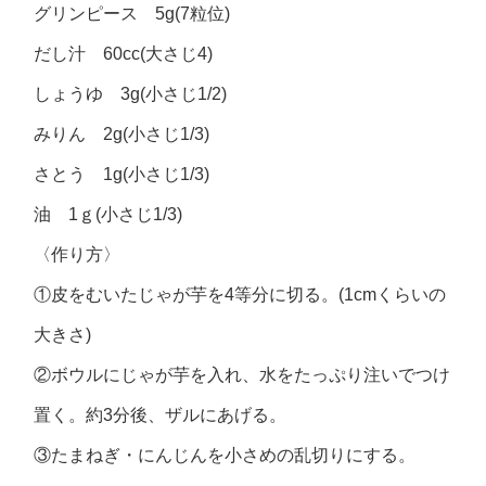
グリンピース 5g(7粒位)
だし汁 60cc(大さじ4)
しょうゆ 3g(小さじ1/2)
みりん 2g(小さじ1/3)
さとう 1g(小さじ1/3)
油 1ｇ(小さじ1/3)
〈作り方〉
①皮をむいたじゃが芋を4等分に切る。(1cmくらいの
大きさ)
②ボウルにじゃが芋を入れ、水をたっぷり注いでつけ
置く。約3分後、ザルにあげる。
③たまねぎ・にんじんを小さめの乱切りにする。