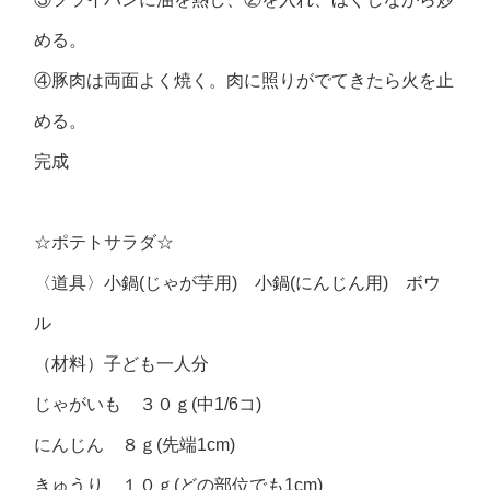
める。
④豚肉は両面よく焼く。肉に照りがでてきたら火を止
める。
完成
☆ポテトサラダ☆
〈道具〉小鍋(じゃが芋用) 小鍋(にんじん用) ボウ
ル
（材料）子ども一人分
じゃがいも ３０ｇ(中1/6コ)
にんじん ８ｇ(先端1cm)
きゅうり １０ｇ(どの部位でも1cm)