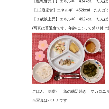
【離乳食完了】エネルギー434kcal たんぱく
【1.2歳児食】エネルギー452kcal たんぱく
【３歳以上児】エネルギー492kcal たんぱく
(写真は普通食です。年齢によって盛り付け
ごはん 味噌汁 魚の磯辺焼き マカロニ
※写真はバナナです