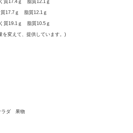
質17.4ｇ 脂質12.1ｇ
質17.7ｇ 脂質12.1ｇ
質19.1ｇ 脂質10.5ｇ
量を変えて、提供しています。)
サラダ 果物