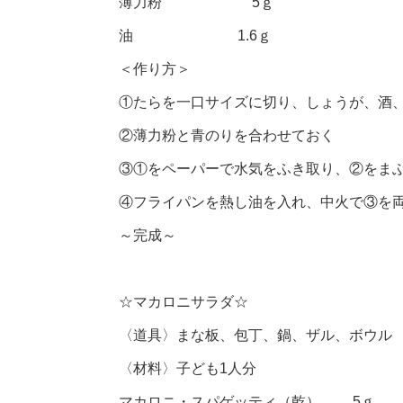
薄力粉 5ｇ
油 1.6ｇ
＜作り方＞
①たらを一口サイズに切り、しょうが、酒
②薄力粉と青のりを合わせておく
③①をペーパーで水気をふき取り、②をま
④フライパンを熱し油を入れ、中火で③を
～完成～
☆マカロニサラダ☆
〈道具〉まな板、包丁、鍋、ザル、ボウル
〈材料〉子ども1人分
マカロニ・スパゲッティ（乾） 5ｇ