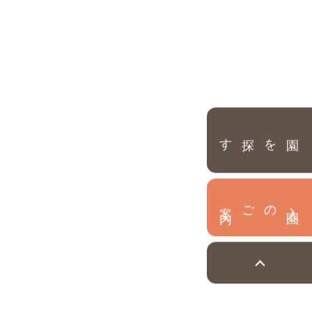
園を探す
内
入
園
のご案