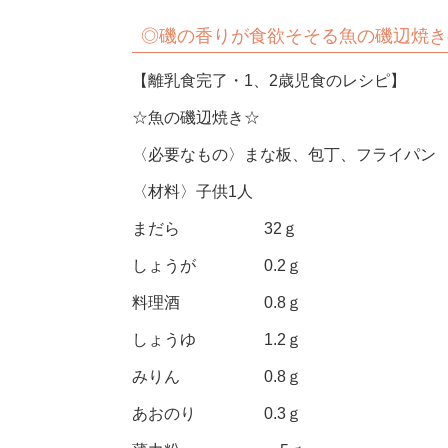
◎
磯の香りが食欲そそる魚の磯辺焼き
【離乳食完了・1、2歳児食のレシピ】
☆魚の磯辺焼き☆
〈必要なもの〉まな板、包丁、フライパン
〈材料〉子供1人
まだら 32ｇ
しょうが 0.2ｇ
料理酒 0.8ｇ
しょうゆ 1.2ｇ
みりん 0.8ｇ
あおのり 0.3ｇ