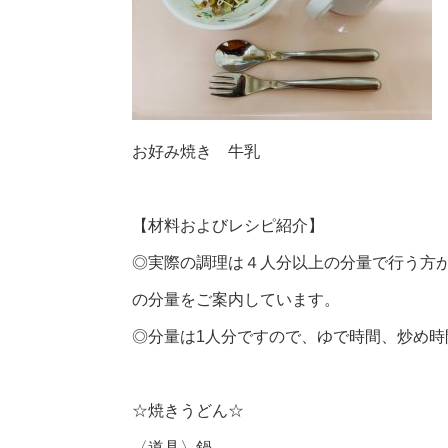
お好み焼き 牛乳
【材料およびレシピ紹介】
◎実際の調理は４人分以上の分量で行う方
の分量をご案内しています。
◎分量は1人分ですので、ゆで時間、炒め
☆焼きうどん☆
〈道具〉
鍋