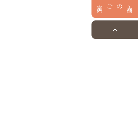
内
入
園
のご案