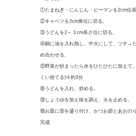
①たまねぎ・にんじん・ピーマンを2cm位
②キャベツを2cm角位に切る。
③うどんを2～３cm長さ位に切る。
④鍋に油を入れ熱し、中火にして、ツナ→
め合わせる。
⑤野菜が炒まったら水をひたひたに加えて、
くい捨てる)※約3分
⑧うどんを入れ、炒める。
⑨しょうゆを加え味を調え、火を止める。
⑩お皿に⑨を盛り付け、かつお節とあおの
完成