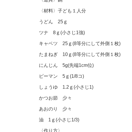
〈材料〉
子ども１人分
うどん 25ｇ
ツナ 8ｇ(小さじ1強)
キャベツ 25ｇ(8等分にして外側１枚)
たまねぎ 10ｇ(8等分にして外側１枚)
にんじん 5g(先端1cm位)
ピーマン 5ｇ(1/8コ)
しょうゆ 1.2ｇ(小さじ1)
かつお節 少々
あおのり 少々
油 1ｇ(小さじ1/3)
〈作り方〉