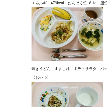
エネルギー479kcal たんぱく質18.1g 脂質
焼きうどん すまし汁 ポテトサラダ バ
【おやつ】