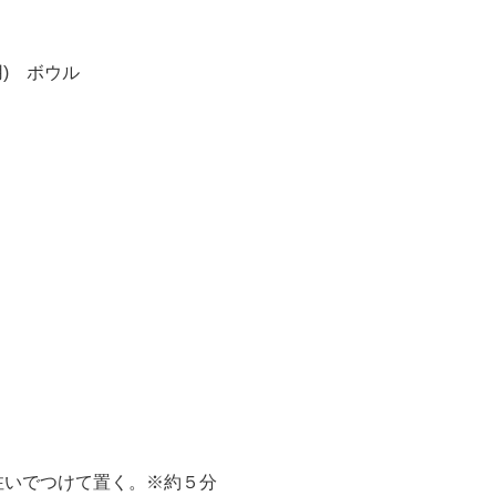
用) ボウル
注いでつけて置く。※約５分