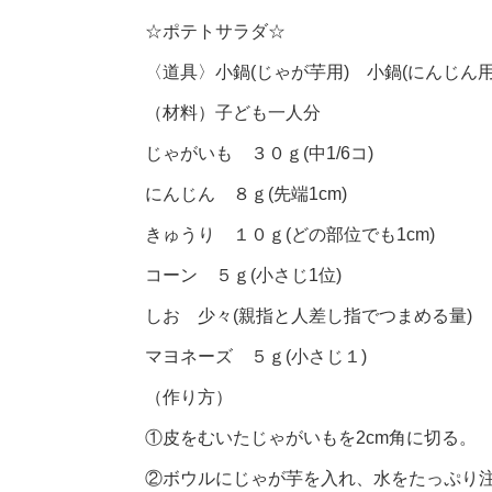
☆ポテトサラダ☆
〈道具〉小鍋(じゃが芋用) 小鍋(にんじん
（材料）子ども一人分
じゃがいも ３０ｇ(中1/6コ)
にんじん ８ｇ(先端1cm)
きゅうり １０ｇ(どの部位でも1cm)
コーン ５ｇ(小さじ1位)
しお 少々(親指と人差し指でつまめる量)
マヨネーズ ５ｇ(小さじ１)
（作り方）
①皮をむいたじゃがいもを2cm角に切る。
②ボウルにじゃが芋を入れ、水をたっぷり