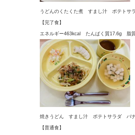
うどんのくたくた煮 すまし汁 ポテトサ
【完了食】
エネルギー463kcal たんぱく質17.6g 脂質1
焼きうどん すまし汁 ポテトサラダ バ
【普通食】