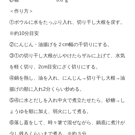
＜作り方＞
①ボウルに水をたっぷり入れ、切り干し大根を戻す。
※約10分目安
②にんじん・油揚げを２cm幅の千切りにする。
③①の切り干し大根がふやけたらザルに上げて、水気
を軽く切り、2cm目安にざく切りにする。
④鍋を熱し、油を入れ、にんじん→切り干し大根→油
揚げの順に入れ2分くらい炒める。
⑤④に水とだしを入れ中火で煮立たせたら、砂糖→し
ょうゆを順に加え、弱火にして煮る。
⑥落し蓋をして、時々箸で混ぜながら、鍋底に煮汁が
少し残るくらいまで煮る。※約３分