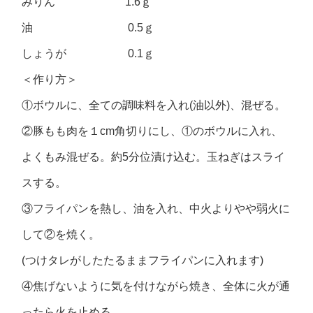
みりん 1.6ｇ
油 0.5ｇ
しょうが 0.1ｇ
＜作り方＞
①ボウルに、全ての調味料を入れ(油以外)、混ぜる。
②豚もも肉を１cm角切りにし、①のボウルに入れ、
よくもみ混ぜる。約5分位漬け込む。玉ねぎはスライ
スする。
③フライパンを熱し、油を入れ、中火よりやや弱火に
して②を焼く。
(つけタレがしたたるままフライパンに入れます)
④焦げないように気を付けながら焼き、全体に火が通
ったら火を止める。