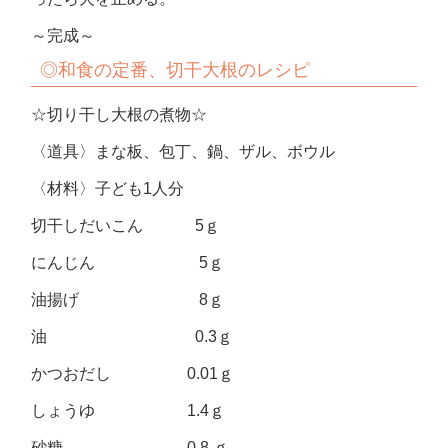
～完成～
◎和食の定番、切干大根のレシピ
☆切り干し大根の煮物☆
〈道具〉まな板、包丁、鍋、ザル、ボウル
〈材料〉子ども1人分
切干しだいこん 5ｇ
にんじん 5ｇ
油揚げ 8ｇ
油 0.3ｇ
かつおだし 0.01ｇ
しょうゆ 1.4ｇ
砂糖 0.8 ｇ