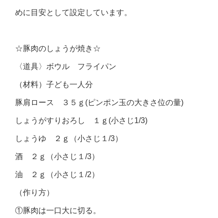
めに目安として設定しています。
☆豚肉のしょうが焼き☆
〈道具〉ボウル フライパン
（材料）子ども一人分
豚肩ロース ３５ｇ(ピンポン玉の大きさ位の量)
しょうがすりおろし １ｇ(小さじ1/3)
しょうゆ ２ｇ（小さじ１/3）
酒 ２ｇ（小さじ１/3）
油 ２ｇ（小さじ１/2）
（作り方）
①豚肉は一口大に切る。