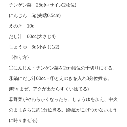
チンゲン菜 25g(中サイズ2枚位)
にんじん 5g(先端0.5cm)
えのき 10g
だし汁 60cc(大さじ4)
しょうゆ 3g(小さじ1/2)
〈作り方〉
①にんじん・チンゲン菜を2cm幅位の千切りにする。
④鍋にだし汁60cc・①とえのきを入れ3分位煮る。
(時々まぜ、アクが出たらすくい捨てる)
⑥野菜がやわらかくなったら、しょうゆを加え、中火
のままさらに約1分位煮る。(鍋底がこげつかないよう
に時々まぜる)