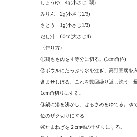
しょうゆ 4g(小さじ1弱)
みりん 2g(小さじ1/3)
さとう 1g(小さじ1/3)
だし汁 60cc(大さじ4)
〈作り方〉
①鶏もも肉を４等分に切る。(1cm角位)
②ボウルにたっぷり水を注ぎ、高野豆腐を
含ませしぼる。これを数回繰り返し洗う。
1cm角切りにする。
③鍋に湯を沸かし、はるさめをゆでる。ゆで
位のザク切りにする。
④たまねぎを２cm幅の千切りにする。