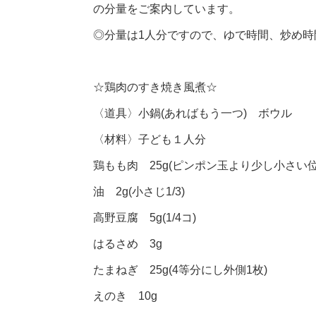
の分量をご案内しています。
◎分量は1人分ですので、ゆで時間、炒め
☆鶏肉のすき焼き風煮☆
〈道具〉小鍋(あればもう一つ) ボウル
〈材料〉子ども１人分
鶏もも肉 25g(ピンポン玉より少し小さい位
油 2g(小さじ1/3)
高野豆腐 5g(1/4コ)
はるさめ 3g
たまねぎ 25g(4等分にし外側1枚)
えのき 10g