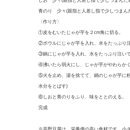
しお 少々(親指と人差し指で少しつまんだ量
青のり 少々(親指と人差し指で少しつまんだ
〈作り方〉
①皮をむいたじゃが芋を２cm角に切る。
②ボウルにじゃが芋を入れ、水をたっぷり
③鍋にじゃが芋を入れ、水をたっぷり注い
④沸いたら弱火にし、じゃが芋がやわらか
⑤火を止め、湯を捨てて、鍋のじゃが芋に粉
水分をとばす)
⑥しおと青のりをふり、味をととのえる。
完成
※高野豆腐は、栄養価の高い食材です。小