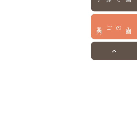
内
入
園
のご案