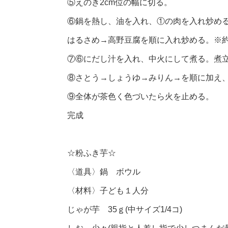
⑤えのき2cm位の幅に切る。
⑥鍋を熱し、油を入れ、①の肉を入れ炒め
はるさめ→高野豆腐を順に入れ炒める。※約
⑦⑥にだし汁を入れ、中火にして煮る。煮
⑧さとう→しょうゆ→みりん→を順に加え、
⑨全体が茶色く色づいたら火を止める。
完成
☆粉ふき芋☆
〈道具〉鍋 ボウル
〈材料〉子ども１人分
じゃが芋 35ｇ(中サイズ1/4コ)