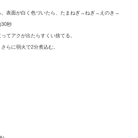
る。表面が白く色づいたら、たまねぎ→ねぎ→えのき→
30秒
立ってアクが出たらすくい捨てる。
さらに弱火で2分煮込む。