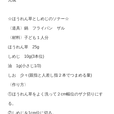
☆ほうれん草としめじのソテー☆
〈道具〉鍋 フライパン ザル
〈材料〉子ども１人分
ほうれん草 25g
しめじ 10g(3本位)
油 1g(小さじ1/3)
しお 少々(親指と人差し指２本でつまめる量)
〈作り方〉
①ほうれん草をよく洗って２cm幅位のザク切りにす
る。
②しめじを1cm位に切る。