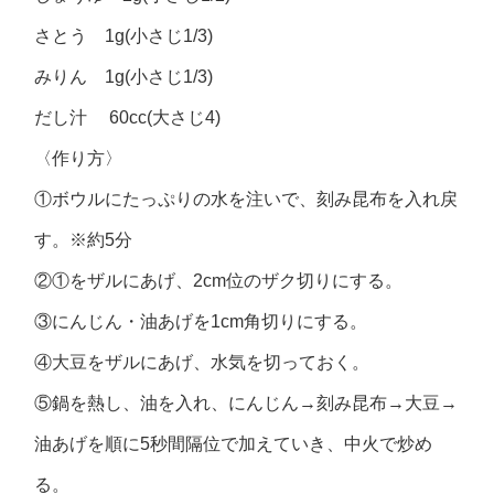
さとう 1g(小さじ1/3)
みりん 1g(小さじ1/3)
だし汁 60cc(大さじ4)
〈作り方〉
①ボウルにたっぷりの水を注いで、刻み昆布を入れ戻
す。※約5分
②①をザルにあげ、2cm位のザク切りにする。
③にんじん・油あげを1cm角切りにする。
④大豆をザルにあげ、水気を切っておく。
⑤鍋を熱し、油を入れ、にんじん→刻み昆布→大豆→
油あげを順に5秒間隔位で加えていき、中火で炒め
る。