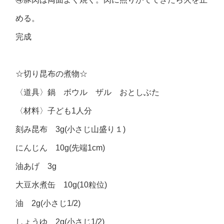
める。
完成
☆切り昆布の煮物☆
〈道具〉鍋 ボウル ザル おとしぶた
〈材料〉子ども1人分
刻み昆布 3g(小さじ山盛り１)
にんじん 10g(先端1cm)
油あげ 3g
大豆水煮缶 10g(10粒位)
油 2g(小さじ1/2)
しょうゆ 2g(小さじ1/2)