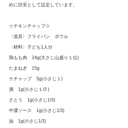
めに目安として設定しています。
☆チキンチャップ☆
〈道具〉フライパン ボウル
〈材料〉子ども1人分
鶏もも肉 24g(大さじ山盛り１位)
たまねぎ 15g
ケチャップ 5g(小さじ１)
酒 1g(小さじ１/3 )
さとう 1g(小さじ1/3)
中濃ソース 1g(小さじ1/3)
油 1g(小さじ1/3)