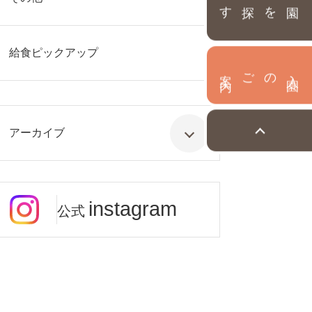
園を探す
給食ピックアップ
内
入
園
のご案
アーカイブ
instagram
公式