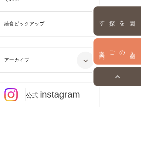
園を探す
給食ピックアップ
内
入
園
のご案
アーカイブ
instagram
公式