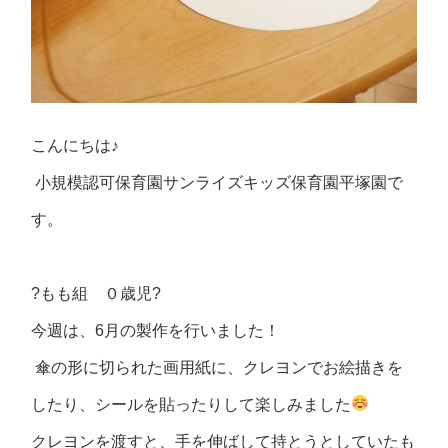
こんにちは♪
小規模認可保育園サンライズキッズ保育園平塚園で
す。
?
もも組 ０歳児
?
今週は、
6
月の製作を行いました！
傘の形に切られた画用紙に、クレヨンでお絵描きを
したり、シールを貼ったりして楽しみました
クレヨンを渡すと、手を伸ばして持とうとしていたも