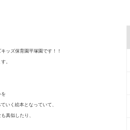
キッズ保育園平塚園です！！
ます。
ゃを
べていく絵本となっていて、
なも真似したり、