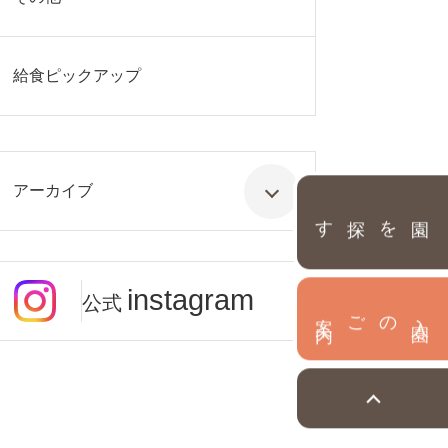
給食ピックアップ
アーカイブ
園を探す
instagram
公式
内
入
園
のご案