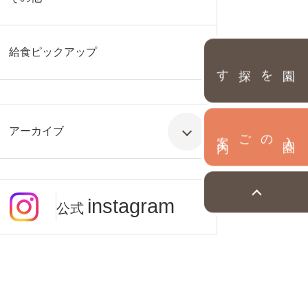
給食ピックアップ
園を探す
アーカイブ
内
入
園
のご案
instagram
公式