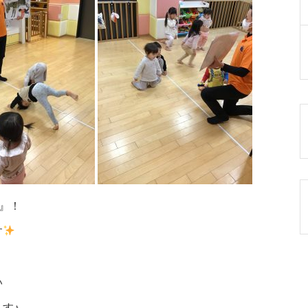
s』！
す
い
す♪