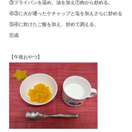
③フライパンを温め、油を加え①肉から炒める。
④③に火が通ったケチャップと塩を加えさらに炒める
⑤④に炊けたご飯を加え、炒めて調える。
完成
【午後おやつ】