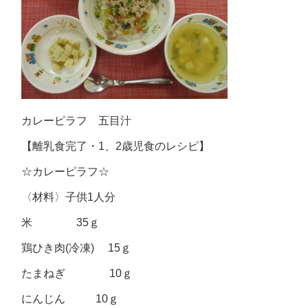
カレーピラフ 五目汁
【離乳食完了・1、2歳児食のレシピ】
☆カレーピラフ☆
〈材料〉子供1人分
米 35ｇ
鶏ひき肉(冷凍) 15ｇ
たまねぎ 10ｇ
にんじん 10ｇ