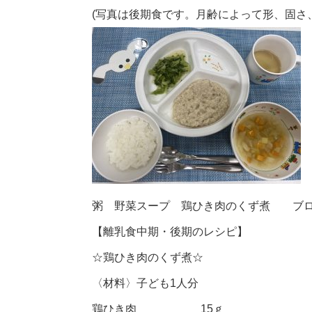
(写真は後期食です。月齢によって形、固さ
粥 野菜スープ 鶏ひき肉のくず煮 ブロ
【離乳食中期・後期のレシピ】
☆鶏ひき肉のくず煮☆
〈材料〉子ども1人分
鶏ひき肉 15ｇ