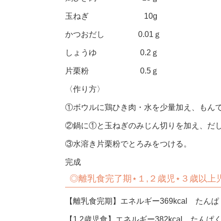
玉ねぎ 10g
かつおだし 0.01ｇ
しょうゆ 0.2ｇ
片栗粉 0.5ｇ
〈作り方〉
①ボウルに鶏ひき肉・水を少量加え、もん
②鍋に①と玉ねぎのみじん切りを加え、だ
③水溶き片栗粉でとろみをつける。
完成
◎
離乳食完了期
⋆
１
,
２歳児
⋆
３歳以上
【離乳食完期】エネルギー369kcal たんぱく
【1.2歳児食】エネルギー382kcal たんぱく