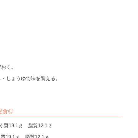
でおく。
し・しょうゆで味を調える。
児食
◎
質19.1ｇ 脂質12.1ｇ
質19.1ｇ 脂質12.1ｇ