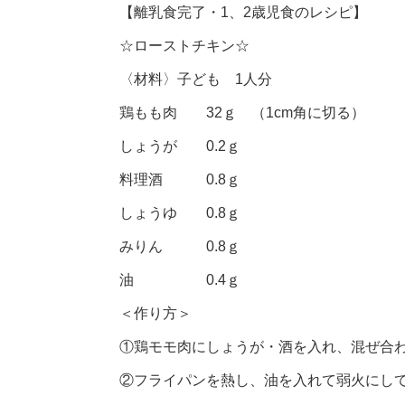
【離乳食完了・1、2歳児食のレシピ】
☆ローストチキン☆
〈材料〉子ども 1人分
鶏もも肉 32ｇ （1cm角に切る）
しょうが 0.2ｇ
料理酒 0.8ｇ
しょうゆ 0.8ｇ
みりん 0.8ｇ
油 0.4ｇ
＜作り方＞
①鶏モモ肉にしょうが・酒を入れ、混ぜ合
②フライパンを熱し、油を入れて弱火にし