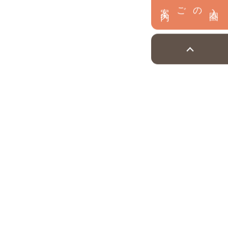
内
入
園
のご案