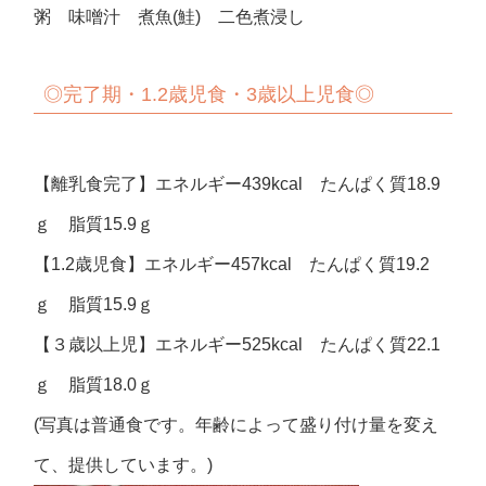
粥 味噌汁 煮魚(鮭) 二色煮浸し
◎
完了期・
1.2
歳児食・
3
歳以上児食
◎
【離乳食完了】エネルギー439kcal たんぱく質18.9
ｇ 脂質15.9ｇ
【1.2歳児食】エネルギー457kcal たんぱく質19.2
ｇ 脂質15.9ｇ
【３歳以上児】エネルギー525kcal たんぱく質22.1
ｇ 脂質18.0ｇ
(写真は普通食です。年齢によって盛り付け量を変え
て、提供しています。)