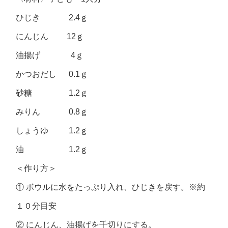
ひじき 2.4ｇ
にんじん 12ｇ
油揚げ 4ｇ
かつおだし 0.1ｇ
砂糖 1.2ｇ
みりん 0.8ｇ
しょうゆ 1.2ｇ
油 1.2ｇ
＜作り方＞
① ボウルに水をたっぷり入れ、ひじきを戻す。※約
１０分目安
② にんじん、油揚げを千切りにする。