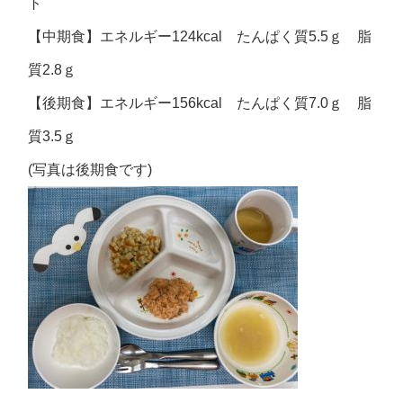
ト
【中期食】エネルギー124kcal たんぱく質5.5ｇ 脂
質2.8ｇ
【後期食】エネルギー156kcal たんぱく質7.0ｇ 脂
質3.5ｇ
(写真は後期食です)