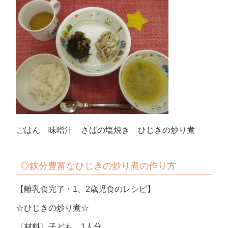
ごはん 味噌汁 さばの塩焼き ひじきの炒り煮
◎
鉄分豊富なひじきの炒り煮の作り方
【離乳食完了・
1
、
2
歳児食のレシピ】
☆ひじきの炒り煮☆
〈材料〉子ども 1人分