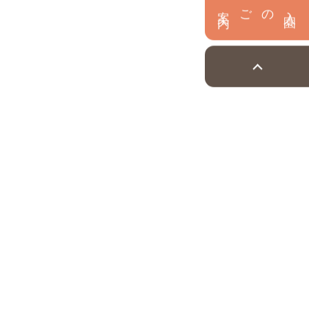
内
入
園
のご案