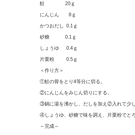
鮭 20ｇ
にんじん 8ｇ
かつおだし 0.1ｇ
砂糖 0.1ｇ
しょうゆ 0.4ｇ
片栗粉 0.5ｇ
＜作り方＞
①鮭の骨をとり4等分に切る。
②にんじんをみじん切りにする。
③鍋に湯を沸かし、だしを加え②入れて少
④しょうゆ、砂糖で味を調え、片栗粉でと
～完成～