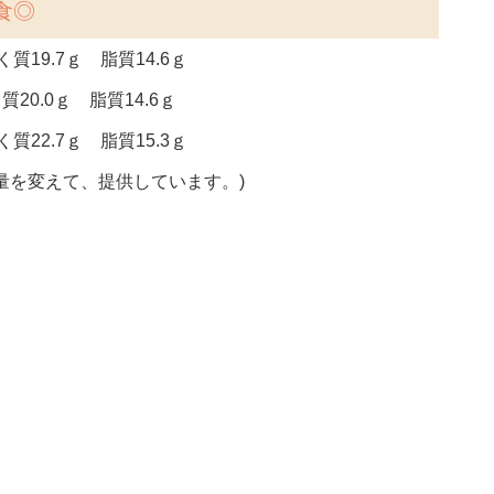
食◎
質19.7ｇ 脂質14.6ｇ
質20.0ｇ 脂質14.6ｇ
質22.7ｇ 脂質15.3ｇ
量を変えて、提供しています。)