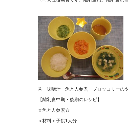
粥 味噌汁 魚と人参煮 ブロッコリーの
【離乳食中期・後期のレシピ】
☆魚と人参煮☆
＜材料＞子供1人分