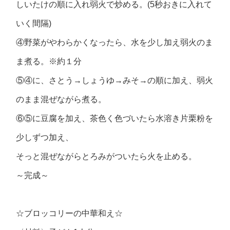
しいたけの順に入れ弱火で炒める。(5秒おきに入れて
いく間隔)
④野菜がやわらかくなったら、水を少し加え弱火のま
ま煮る。※約１分
⑤④に、さとう→しょうゆ→みそ→の順に加え、弱火
のまま混ぜながら煮る。
⑥⑤に豆腐を加え、茶色く色づいたら水溶き片栗粉を
少しずつ加え、
そっと混ぜながらとろみがついたら火を止める。
～完成～
☆ブロッコリーの中華和え☆