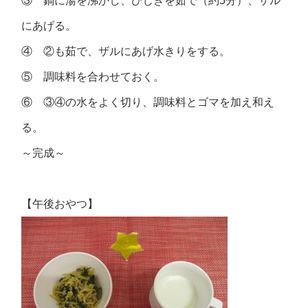
③ 鍋に湯を沸かし、ひじきを茹で（約5分）、ザル
にあげる。
④ ②も茹で、ザルにあげ水きりをする。
⑤ 調味料を合わせておく。
⑥ ③④の水をよく切り、調味料とゴマを加え和え
る。
～完成～
【午後おやつ】