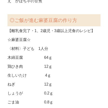
え かぼちゃの甘煮
◎
ご飯が進む麻婆豆腐の作り方
【離乳食完了・1、2歳児・3歳以上児食のレシピ】
☆麻婆豆腐☆
〈材料〉子ども 1人分
木綿豆腐 64ｇ
鶏ひき肉 12ｇ
生しいたけ 4ｇ
ねぎ 12ｇ
しょうが 0.2ｇ
ごま油 0.8ｇ