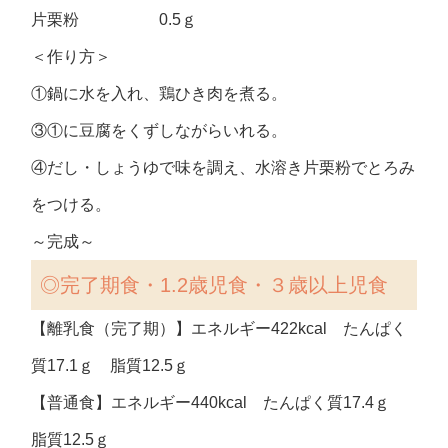
片栗粉 0.5ｇ
＜作り方＞
①鍋に水を入れ、鶏ひき肉を煮る。
③①に豆腐をくずしながらいれる。
④だし・しょうゆで味を調え、水溶き片栗粉でとろみ
をつける。
～完成～
◎完了期食・1.2歳児食・３歳以上児食
【離乳食（完了期）】エネルギー422kcal たんぱく
質17.1ｇ 脂質12.5ｇ
【普通食】エネルギー440kcal たんぱく質17.4ｇ
脂質12.5ｇ