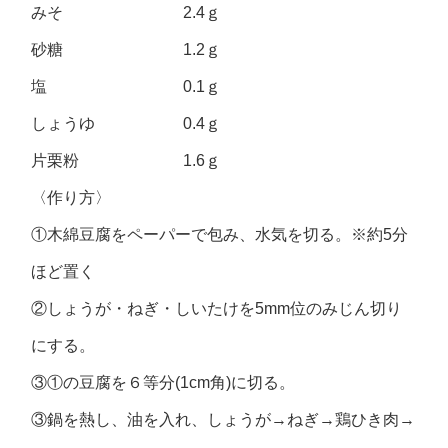
みそ 2.4ｇ
砂糖 1.2ｇ
塩 0.1ｇ
しょうゆ 0.4ｇ
片栗粉 1.6ｇ
〈作り方〉
①木綿豆腐をペーパーで包み、水気を切る。※約5分
ほど置く
②しょうが・ねぎ・しいたけを5mm位のみじん切り
にする。
③①の豆腐を６等分(1cm角)に切る。
③鍋を熱し、油を入れ、しょうが→ねぎ→鶏ひき肉→