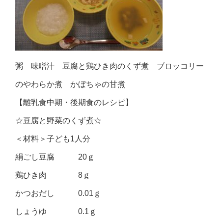
粥 味噌汁 豆腐と鶏ひき肉のくず煮 ブロッコリー
のやわらか煮 かぼちゃの甘煮
【離乳食中期・後期食のレシピ】
☆豆腐と野菜のくず煮☆
＜材料＞子ども1人分
絹ごし豆腐 20ｇ
鶏ひき肉 8ｇ
かつおだし 0.01ｇ
しょうゆ 0.1ｇ