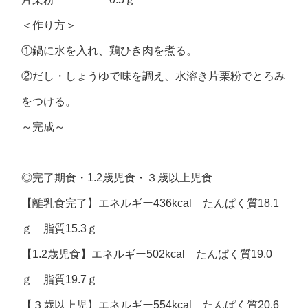
＜作り方＞
①鍋に水を入れ、鶏ひき肉を煮る。
②だし・しょうゆで味を調え、水溶き片栗粉でとろみ
をつける。
～完成～
◎
完了期食・
1.2
歳児食・３歳以上児食
【離乳食完了】エネルギー436kcal たんぱく質18.1
ｇ 脂質15.3ｇ
【1.2歳児食】エネルギー502kcal たんぱく質19.0
ｇ 脂質19.7ｇ
【３歳以上児】エネルギー554kcal たんぱく質20.6