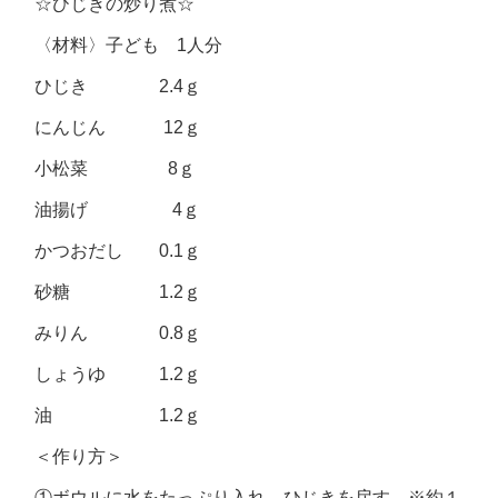
☆ひじきの炒り煮☆
〈材料〉子ども 1人分
ひじき 2.4ｇ
にんじん 12ｇ
小松菜 8ｇ
油揚げ 4ｇ
かつおだし 0.1ｇ
砂糖 1.2ｇ
みりん 0.8ｇ
しょうゆ 1.2ｇ
油 1.2ｇ
＜作り方＞
①ボウルに水をたっぷり入れ、ひじきを戻す。※約１