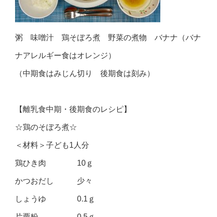
粥 味噌汁 鶏そぼろ煮 野菜の煮物 バナナ（バナ
ナアレルギー食はオレンジ）
（中期食はみじん切り 後期食は刻み）
【離乳食中期・後期食のレシピ】
☆鶏のそぼろ煮☆
＜材料＞子ども1人分
鶏ひき肉 10ｇ
かつおだし 少々
しょうゆ 0.1ｇ
片栗粉 0.5ｇ