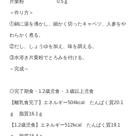
片栗粉 0.5ｇ
＜作り方＞
①鍋に湯を沸かし、細かく切ったキャベツ、人参をや
わらかく煮る。
②だし、しょうゆを加え、味を調える。
③水溶き片栗粉でとろみを付ける。
～完成～
◎
完了期食・
1.2
歳児食・３歳以上児食
【離乳食完了】エネルギー504kcal たんぱく質20.1
ｇ 脂質16.1ｇ
【1.2歳児食】エネルギー512kcal たんぱく質19.1