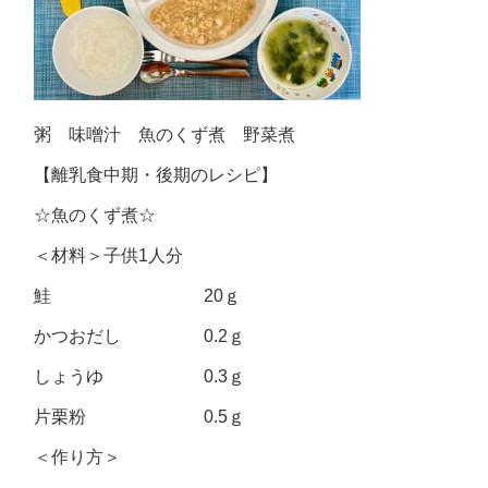
粥 味噌汁 魚のくず煮 野菜煮
【離乳食中期・後期のレシピ】
☆魚のくず煮☆
＜材料＞子供1人分
鮭 20ｇ
かつおだし 0.2ｇ
しょうゆ 0.3ｇ
片栗粉 0.5ｇ
＜作り方＞