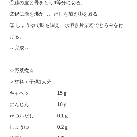
①鮭の皮と骨をとり4等分に切る。
②鍋に湯を沸かし、だしを加え①を煮る。
③ しょうゆで味を調え、水溶き片栗粉でとろみを付
ける。
～完成～
☆野菜煮☆
＜材料＞子供1人分
キャベツ 15ｇ
にんじん 10ｇ
かつおだし 0.1ｇ
しょうゆ 0.2ｇ