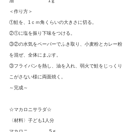
油 1ｇ
＜作り方＞
①鮭を、1ｃｍ角くらいの大きさに切る。
②①に塩を振り下味をつける。
③②の水気をペーパーでふき取り、小麦粉とカレー粉
を混ぜ、全体にまぶす。
③フライパンを熱し、油を入れ、弱火で鮭をじっくり
こがさない様に両面焼く。
～完成～
☆マカロニサラダ☆
〈材料〉子ども1人分
マカロニ 5ｇ