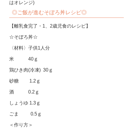
はオレンジ)
◎
ご飯が進むそぼろ丼レシピ◎
【離乳食完了・1、2歳児食のレシピ】
☆そぼろ丼☆
〈材料〉子供1人分
米 40ｇ
鶏ひき肉(冷凍) 30ｇ
砂糖 1.2ｇ
酒 0.2ｇ
しょうゆ 1.3ｇ
ごま 0.5ｇ
＜作り方＞