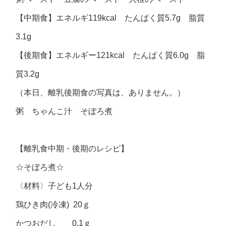
【中期食】エネルギ119kcal たんぱく質5.7g 脂質
3.1g
【後期食】エネルギー121kcal たんぱく質6.0g 脂
質3.2g
（本日、離乳後期食の写真は、ありません。）
粥 ちゃんこ汁 そぼろ煮
【離乳食中期・後期のレシピ】
☆そぼろ煮☆
〈材料〉子ども1人分
鶏ひき肉(冷凍) 20ｇ
かつおだし 0.1ｇ