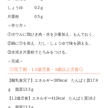
しょうゆ 0.2ｇ
片栗粉 0.5ｇ
＜作り方＞
①ボウルに鶏ひき肉・水を少量加え、もんでおく。
②鍋に①を加え、だし・しょうゆで味を調える。
③水溶き片栗粉でとろみをつける。
～完成～
◎
完了期・1.2歳児食・3歳以上児食◎
【離乳食完了】エネルギー395kcal たんぱく質17.9
ｇ 脂質13.3ｇ
【1.2歳児食】エネルギー412kcal たんぱく質18.2
ｇ 脂質13.3ｇ