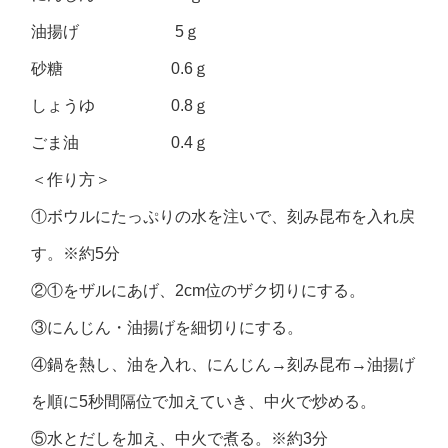
油揚げ 5ｇ
砂糖 0.6ｇ
しょうゆ 0.8ｇ
ごま油 0.4ｇ
＜作り方＞
①ボウルにたっぷりの水を注いで、刻み昆布を入れ戻
す。※約5分
②①をザルにあげ、2cm位のザク切りにする。
③にんじん・油揚げを細切りにする。
④鍋を熱し、油を入れ、にんじん→刻み昆布→油揚げ
を順に5秒間隔位で加えていき、中火で炒める。
⑤水とだしを加え、中火で煮る。※約3分