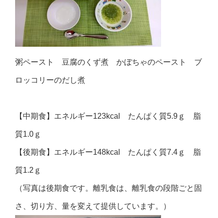
粥ペースト 豆腐のくず煮 かぼちゃのペースト ブ
ロッコリーのだし煮
【中期食】エネルギー123kcal たんぱく質5.9ｇ 脂
質1.0ｇ
【後期食】エネルギー148kcal たんぱく質7.4ｇ 脂
質1.2ｇ
（写真は後期食です。離乳食は、離乳食の段階ごと固
さ、切り方、量を変えて提供しています。）