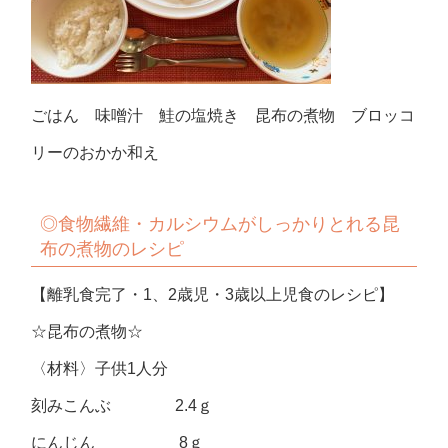
ごはん 味噌汁 鮭の塩焼き 昆布の煮物 ブロッコ
リーのおかか和え
◎食物繊維・カルシウムがしっかりとれる昆
布の煮物のレシピ
【離乳食完了・1、2歳児・3歳以上児食のレシピ】
☆昆布の煮物☆
〈材料〉子供1人分
刻みこんぶ 2.4ｇ
にんじん 8ｇ