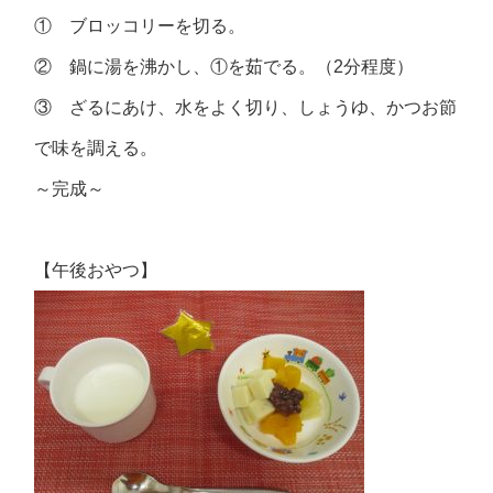
① ブロッコリーを切る。
② 鍋に湯を沸かし、①を茹でる。（2分程度）
③ ざるにあけ、水をよく切り、しょうゆ、かつお節
で味を調える。
～完成～
【午後おやつ】