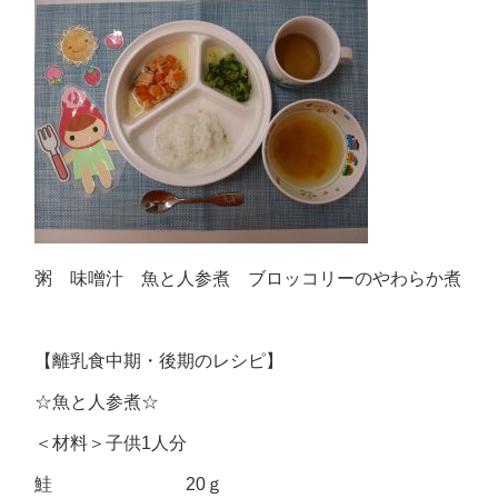
粥 味噌汁 魚と人参煮 ブロッコリーのやわらか煮
【離乳食中期・後期のレシピ】
☆魚と人参煮☆
＜材料＞子供1人分
鮭 20ｇ