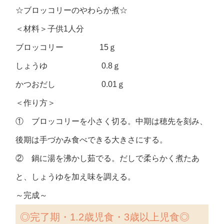
☆ブロッコリーのやわらか煮☆
＜材料＞子供1人分
ブロッコリー 15ｇ
しょうゆ 0.8ｇ
かつおだし 0.01ｇ
＜作り方＞
① ブロッコリーを小さく切る。中期は穂先を刻み、
後期は手づかみ食べできる大きさにする。
② 鍋に湯を沸かし茹でる。だしで柔らかく煮たあ
と、しょうゆを加え味を調える。
～完成～
◎
完了期・1.2歳児食・3歳以上児食◎