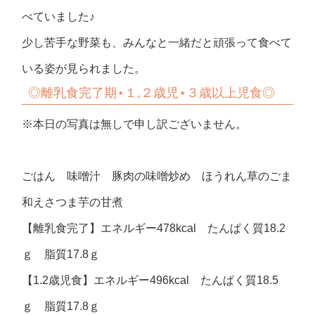
べていました♪
少し苦手な野菜も、みんなと一緒だと頑張って食べて
いる姿が見られました。
◎
離乳食完了期⋆１,２歳児⋆３歳以上児食◎
※本日の写真は無しで申し訳ございません。
ごはん 味噌汁 豚肉の味噌炒め ほうれん草のごま
和えさつま芋の甘煮
【離乳食完了】エネルギー478kcal たんぱく質18.2
ｇ 脂質17.8ｇ
【1.2歳児食】エネルギー496kcal たんぱく質18.5
ｇ 脂質17.8ｇ