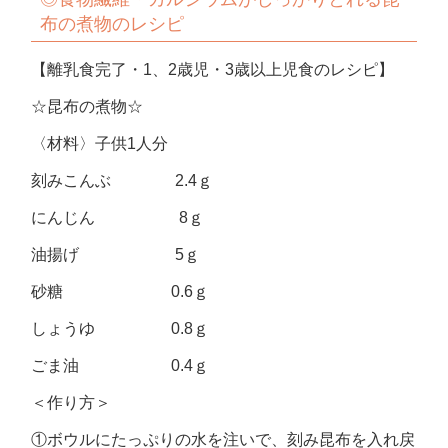
布の煮物のレシピ
【離乳食完了・1、2歳児・3歳以上児食のレシピ】
☆昆布の煮物☆
〈材料〉子供1人分
刻みこんぶ 2.4ｇ
にんじん 8ｇ
油揚げ 5ｇ
砂糖 0.6ｇ
しょうゆ 0.8ｇ
ごま油 0.4ｇ
＜作り方＞
①ボウルにたっぷりの水を注いで、刻み昆布を入れ戻