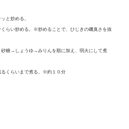
サッと炒める。
分くらい炒める。※炒めることで、ひじきの磯臭さを抜
、砂糖→しょうゆ→みりんを順に加え、弱火にして煮
残るくらいまで煮る。※約１０分