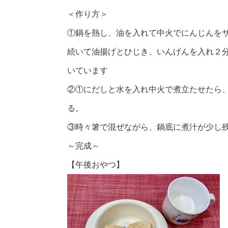
＜作り方＞
①鍋を熱し、油を入れて中火でにんじんを
続いて油揚げとひじき、いんげんを入れ２
いています
②①にだしと水を入れ中火で煮立たせたら
る。
③時々箸で混ぜながら、鍋底に煮汁が少し
～完成～
【午後おやつ】