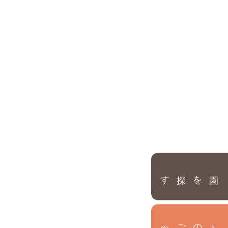
園を探す
内
入
園
のご案