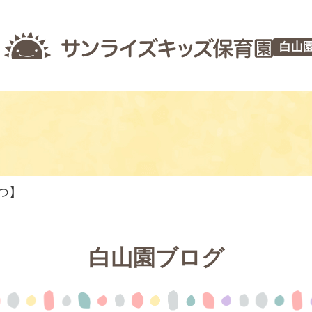
白山
やつ】
白山園ブログ