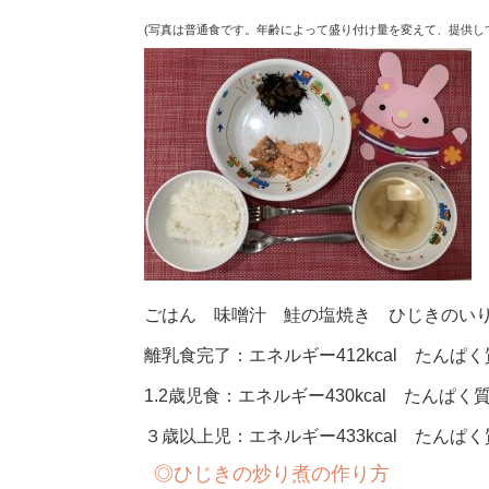
(写真は普通食です。年齢によって盛り付け量を変えて、提供し
ごはん 味噌汁 鮭の塩焼き ひじきのい
離乳食完了：エネルギー412kcal たんぱく質
1.2歳児食：エネルギー430kcal たんぱく質1
３歳以上児：エネルギー433kcal たんぱく質
◎ひじきの炒り煮の作り方