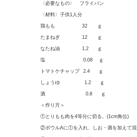
〈必要なもの〉 フライパン
〈材料〉子供1人分
鶏もも 32 ｇ
たまねぎ 12 ｇ
なたね油 1.2 ｇ
塩 0.08 ｇ
トマトケチャップ 2.4 ｇ
しょうゆ 1.2 ｇ
酒 0.8 ｇ
＜作り方＞
①とりもも肉を4等分に切る。(1cm角位)
②ボウルAに①を入れ、しお・酒を加えて混