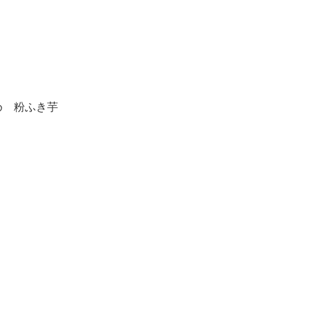
め 粉ふき芋