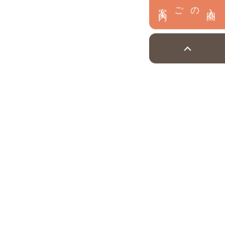
内
入
園
のご案