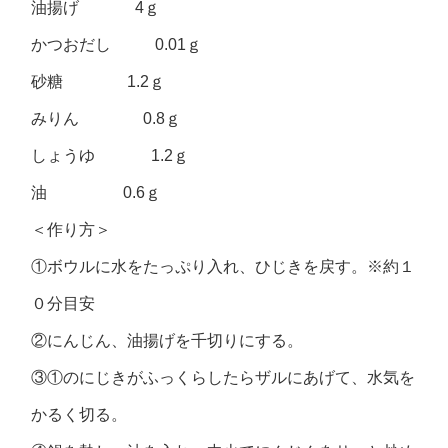
油揚げ 4ｇ
かつおだし 0.01ｇ
砂糖 1.2ｇ
みりん 0.8ｇ
しょうゆ 1.2ｇ
油 0.6ｇ
＜作り方＞
①ボウルに水をたっぷり入れ、ひじきを戻す。※約１
０分目安
②にんじん、油揚げを千切りにする。
③①のにじきがふっくらしたらザルにあげて、水気を
かるく切る。