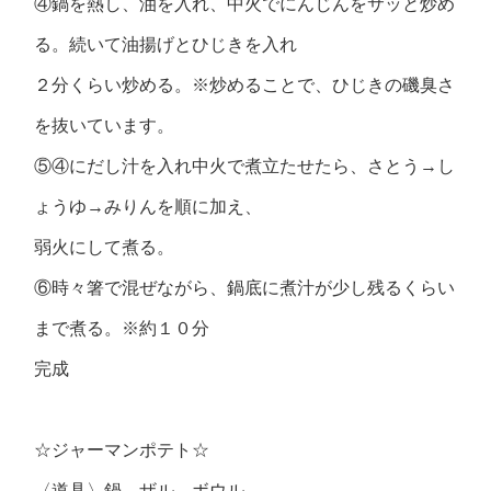
④鍋を熱し、油を入れ、中火でにんじんをサッと炒め
る。続いて油揚げとひじきを入れ
２分くらい炒める。※炒めることで、ひじきの磯臭さ
を抜いています。
⑤④にだし汁を入れ中火で煮立たせたら、さとう→し
ょうゆ→みりんを順に加え、
弱火にして煮る。
⑥時々箸で混ぜながら、鍋底に煮汁が少し残るくらい
まで煮る。※約１０分
完成
☆ジャーマンポテト☆
〈道具〉鍋 ザル ボウル