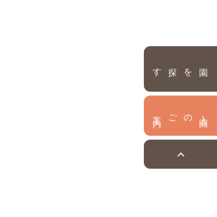
園を探す
内
入
園
のご案