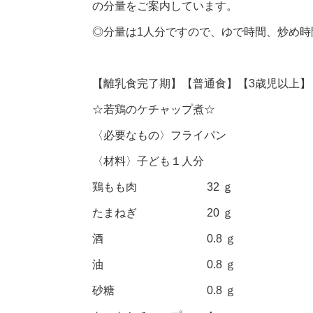
の分量をご案内しています。
◎分量は1人分ですので、ゆで時間、炒め
【離乳食完了期】【普通食】【3歳児以上】
☆若鶏のケチャップ煮☆
〈必要なもの〉フライパン
〈材料〉子ども１人分
鶏もも肉 32 ｇ
たまねぎ 20 ｇ
酒 0.8 ｇ
油 0.8 ｇ
砂糖 0.8 ｇ