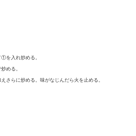
て①を入れ炒める。
で炒める。
加えさらに炒める。味がなじんだら火を止める。