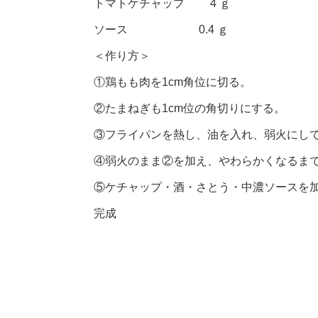
トマトケチャップ 4 ｇ
ソース 0.4 ｇ
＜作り方＞
①鶏もも肉を1cm角位に切る。
②たまねぎも1cm位の角切りにする。
③フライパンを熱し、油を入れ、弱火にし
④弱火のまま②を加え、やわらかくなるま
⑤ケチャップ・酒・さとう・中濃ソースを
完成