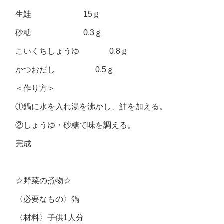
生鮭 15ｇ
砂糖 0.3ｇ
こいくちしょうゆ 0.8ｇ
かつおだし 0.5ｇ
＜作り方＞
①鍋に水を入れ湯を沸かし、鮭を加える。
②しょうゆ・砂糖で味を調える。
完成
☆野菜の煮物☆
〈必要なもの〉鍋
〈材料〉子供1人分