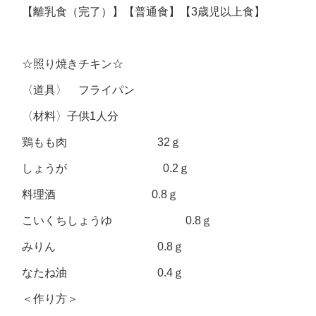
【離乳食（完了）】【普通食】【3歳児以上食】
☆照り焼きチキン☆
〈道具〉 フライパン
〈材料〉子供1人分
鶏もも肉 32ｇ
しょうが 0.2ｇ
料理酒 0.8ｇ
こいくちしょうゆ 0.8ｇ
みりん 0.8ｇ
なたね油 0.4ｇ
＜作り方＞