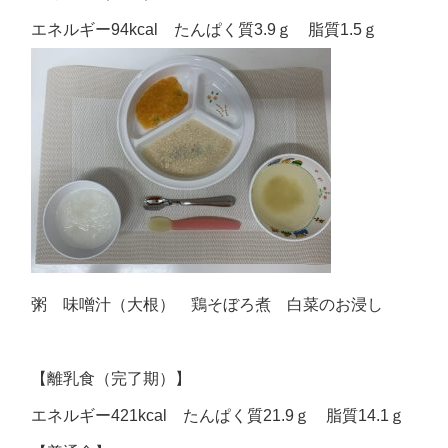
エネルギー94kcal たんぱく質3.9ｇ 脂質1.5ｇ
粥 味噌汁（大根） 鶏そぼろ煮 白菜のお浸し
【離乳食（完了期）】
エネルギー421kcal たんぱく質21.9ｇ 脂質14.1ｇ