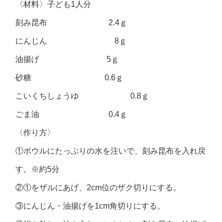
〈材料〉子ども1人分
刻み昆布 2.4ｇ
にんじん 8ｇ
油揚げ 5ｇ
砂糖 0.6ｇ
こいくちしょうゆ 0.8ｇ
ごま油 0.4ｇ
〈作り方〉
①ボウルにたっぷりの水を注いで、刻み昆布を入れ戻
す。※約5分
②①をザルにあげ、2cm位のザク切りにする。
③にんじん・油揚げを1cm角切りにする。