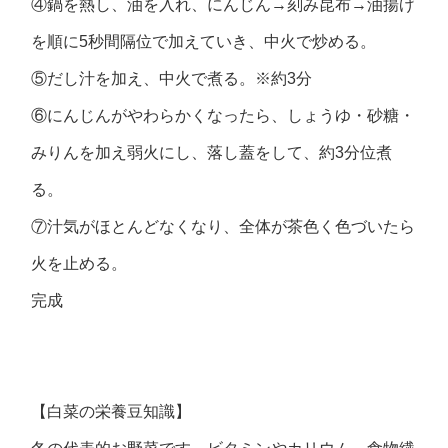
④鍋を熱し、油を入れ、にんじん→刻み昆布→油揚げ
を順に5秒間隔位で加えていき、中火で炒める。
⑤だし汁を加え、中火で煮る。※約3分
⑥にんじんがやわらかくなったら、しょうゆ・砂糖・
みりんを加え弱火にし、落し蓋をして、約3分位煮
る。
⑦汁気がほとんどなくなり、全体が茶色く色づいたら
火を止める。
完成
【白菜の栄養豆知識】