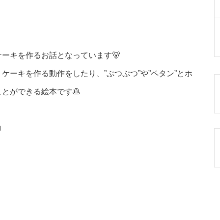
ーキを作るお話となっています🐻
ケーキを作る動作をしたり、”ぷつぷつ”や”ペタン”とホ
とができる絵本です🥞
