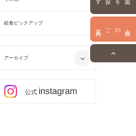
給食ピックアップ
内
入
園
のご案
アーカイブ
instagram
公式