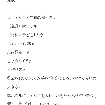
完成
☆じゃが芋と昆布の和え物☆
〈道具〉鍋 ザル
〈材料〉子ども1人分
じゃがいも 20ｇ
刻み昆布 2 ｇ
しょうゆ 0.5ｇ
＜作り方＞
①皮をむいたじゃが芋を4等分に切る。(1cmくらいの
大きさ)
②ボウルにじゃが芋を入れ、水をたっぷり注いでつけ
置く。約3分後、ザルにあげる。