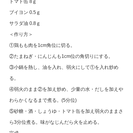
トマト缶 8ｇ
ブイヨン 0.5ｇ
サラダ油 0.8ｇ
＜作り方＞
①鶏もも肉を1cm角位に切る。
②たまねぎ・にんじんも1cm位の角切りにする。
③小鍋を熱し、油を入れ、弱火にして①を入れ炒め
る。
④弱火のまま②を加え炒め、少量の水・だしを加えや
わらかくなるまで煮る。(5分位)
⑤砂糖・酒・しょうゆ・トマト缶を加え弱火のままさ
ら3分位煮る。味がなじんだら火を止める。