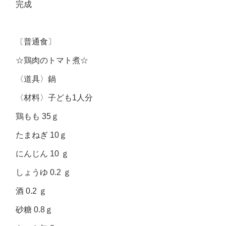
完成
〔普通食〕
☆鶏肉のトマト煮☆
〈道具〉鍋
〈材料〉子ども1人分
鶏もも 35ｇ
たまねぎ 10ｇ
にんじん 10 ｇ
しょうゆ 0.2 ｇ
酒 0.2 ｇ
砂糖 0.8ｇ