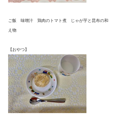
ご飯 味噌汁 鶏肉のトマト煮 じゃが芋と昆布の和
え物
【おやつ】