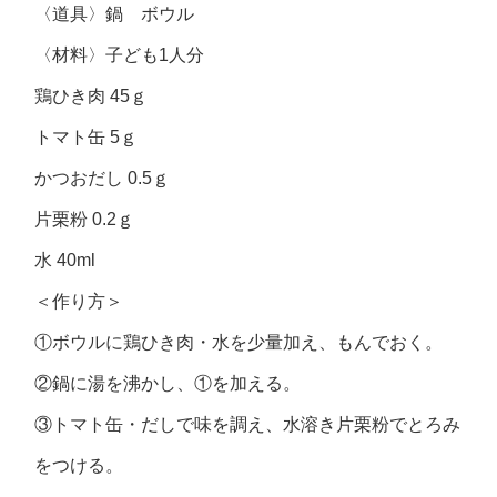
〈道具〉鍋 ボウル
〈材料〉子ども1人分
鶏ひき肉 45ｇ
トマト缶 5ｇ
かつおだし 0.5ｇ
片栗粉 0.2ｇ
水 40ml
＜作り方＞
①ボウルに鶏ひき肉・水を少量加え、もんでおく。
②鍋に湯を沸かし、①を加える。
③トマト缶・だしで味を調え、水溶き片栗粉でとろみ
をつける。