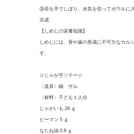
⑤④を手でしぼり、水気を切ってボウルに
完成
【しめじの栄養知識】
しめじには、骨や歯の形成に不可欠なカル
す。
☆じゃが芋ソテー☆
〈道具〉鍋 ザル
〈材料〉子ども１人分
じゃがいも 26 ｇ
ピーマン 5 ｇ
なたね油 0.8 ｇ