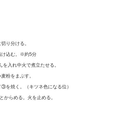
に切り分ける。
け込む。※約5分
りんを入れ中火で煮立たせる。
小麦粉をまぶす。
て③を焼く。（キツネ色になる位）
ッとからめる。火を止める。