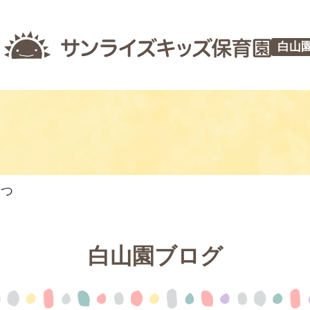
白山
やつ
白山園ブログ