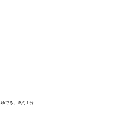
。
れゆでる。※約１分