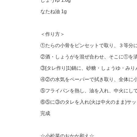
しょうゆ 1.6g
なたね油 1g
＜作り方＞
①たらの小骨をピンセットで取り、３等分
②酒・しょうがを混ぜ合わせ、そこに①を漬
③[タレ作り]1)鍋に、砂糖・しょうゆ・み
④②の水気をペーパーで拭き取り、全体に
⑤フライパンを熱し、油を入れ、中火にし
⑥⑤に③のタレを入れ(火は中火のまま)サ
完成
☆小松菜のおかか和え☆