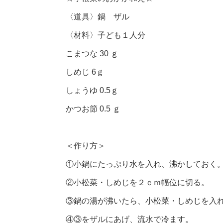
〈道具〉鍋 ザル
〈材料〉子ども１人分
こまつな 30 ｇ
しめじ 6ｇ
しょうゆ 0.5ｇ
かつお節 0.5 ｇ
＜作り方＞
①小鍋にたっぷり水を入れ、沸かしておく
②小松菜・しめじを２ｃｍ幅位に切る。
③鍋の湯が沸いたら、小松菜・しめじを入
④③をザルにあげ、流水で冷ます。