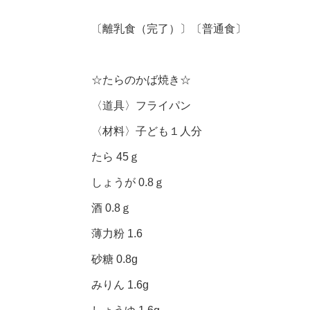
〔離乳食（完了）〕〔普通食〕
☆たらのかば焼き☆
〈道具〉フライパン
〈材料〉子ども１人分
たら 45ｇ
しょうが 0.8ｇ
酒 0.8ｇ
薄力粉 1.6
砂糖 0.8g
みりん 1.6g