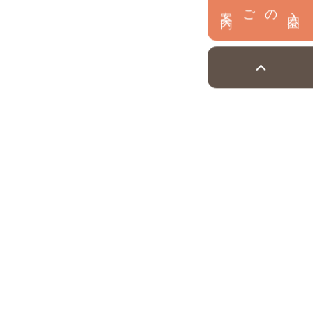
内
入
園
のご案