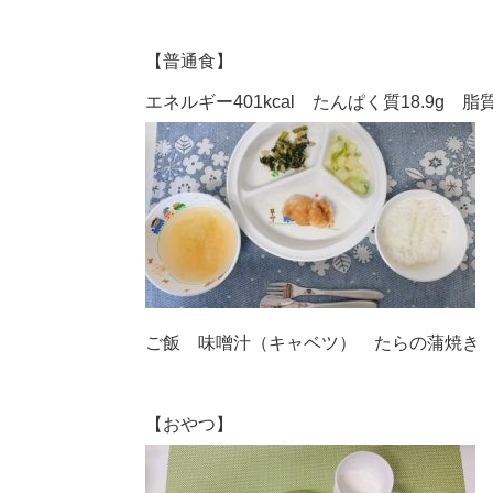
【普通食】
エネルギー401kcal たんぱく質18.9g 脂質1
ご飯 味噌汁（キャベツ） たらの蒲焼き
【おやつ】