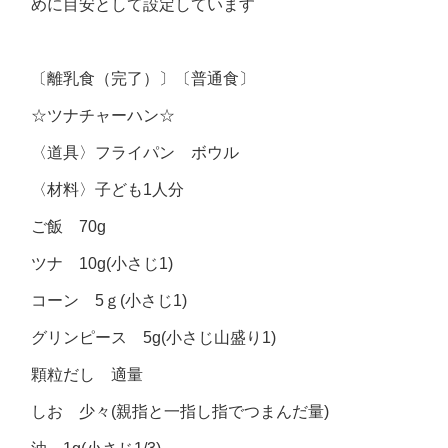
めに目安として設定しています
〔離乳食（完了）〕〔普通食〕
☆ツナチャーハン☆
〈道具〉フライパン ボウル
〈材料〉子ども1人分
ご飯 70g
ツナ 10g(小さじ1)
コーン 5ｇ(小さじ1)
グリンピース 5g(小さじ山盛り1)
顆粒だし 適量
しお 少々(親指と一指し指でつまんだ量)