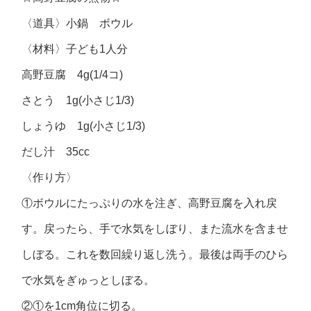
〈道具〉小鍋 ボウル
〈材料〉子ども1人分
高野豆腐 4g(1/4コ)
さとう 1g(小さじ1/3)
しょうゆ 1g(小さじ1/3)
だし汁 35cc
〈作り方〉
①ボウルにたっぷりの水を注ぎ、高野豆腐を入れ戻
す。戻ったら、手で水気をしぼり、また流水を含ませ
しぼる。これを数回繰り返し洗う。最後は両手のひら
で水気をぎゅっとしぼる。
②①を1cm角位に切る。