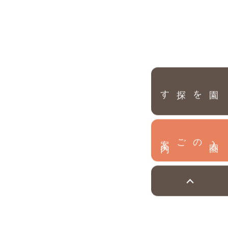
園を探す
内
入
園
のご案