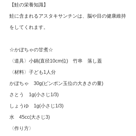
【鮭の栄養知識】
鮭に含まれるアスタキサンチンは、脳や目の健康維持
をしてくれます。
☆かぼちゃの甘煮☆
〈道具〉小鍋(直径10cm位) 竹串 落し蓋
〈材料〉子ども1人分
かぼちゃ 30g(ピンポン玉位の大きさの量)
さとう 1g(小さじ1/3)
しょうゆ 1g(小さじ1/3)
水 45cc(大さじ3)
〈作り方〉