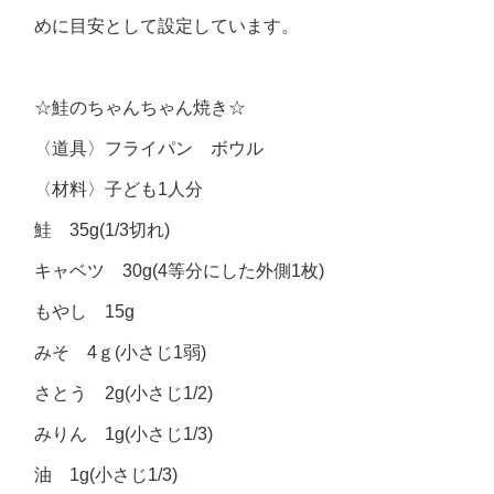
めに目安として設定しています。
☆鮭のちゃんちゃん焼き☆
〈道具〉フライパン ボウル
〈材料〉子ども1人分
鮭 35g(1/3切れ)
キャベツ 30g(4等分にした外側1枚)
もやし 15g
みそ 4ｇ(小さじ1弱)
さとう 2g(小さじ1/2)
みりん 1g(小さじ1/3)
油 1g(小さじ1/3)