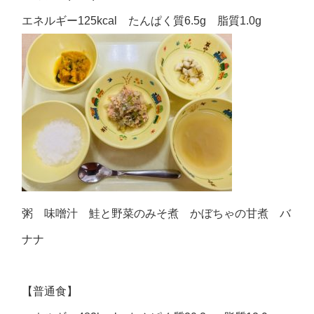
エネルギー125kcal たんぱく質6.5g 脂質1.0g
粥 味噌汁 鮭と野菜のみそ煮 かぼちゃの甘煮 バ
ナナ
【普通食】