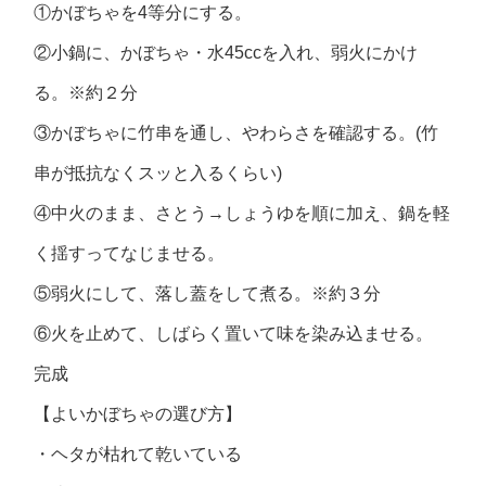
①かぼちゃを4等分にする。
②小鍋に、かぼちゃ・水45ccを入れ、弱火にかけ
る。※約２分
③かぼちゃに竹串を通し、やわらさを確認する。(竹
串が抵抗なくスッと入るくらい)
④中火のまま、さとう→しょうゆを順に加え、鍋を軽
く揺すってなじませる。
⑤弱火にして、落し蓋をして煮る。※約３分
⑥火を止めて、しばらく置いて味を染み込ませる。
完成
【よいかぼちゃの選び方】
・ヘタが枯れて乾いている