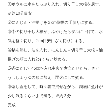
①ボウルに水をたっぷり入れ、切り干し大根を戻す。
※約10分目安
②にんじん・油揚げを２cm位幅の千切りにする。
③①の切り干し大根が、ふやけたらザルに上げて、水
気を軽く切り、2cm目安にざく切りにする。
④鍋を熱し、油を入れ、にんじん→切り干し大根→油
揚げの順に入れ2分くらい炒める。
⑤④にだし汁45ccを入れ中火で煮立たせたら、さと
う→しょうゆの順に加え、弱火にして煮る。
⑥落し蓋をして、時々箸で混ぜながら、鍋底に煮汁が
少し残るくらいまで煮る。※約３分
完成