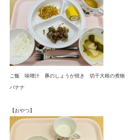
ご飯 味噌汁 豚のしょうが焼き 切干大根の煮物
バナナ
【おやつ】