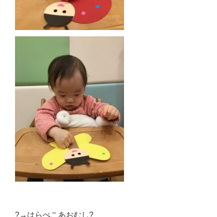
?→はらぺこあおむし?