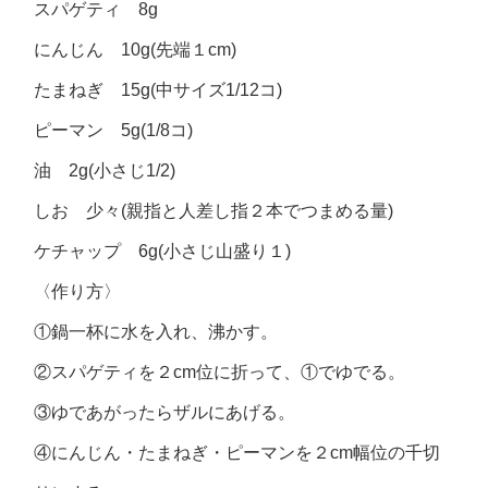
スパゲティ 8g
にんじん 10g(先端１cm)
たまねぎ 15g(中サイズ1/12コ)
ピーマン 5g(1/8コ)
油 2g(小さじ1/2)
しお 少々(親指と人差し指２本でつまめる量)
ケチャップ 6g(小さじ山盛り１)
〈作り方〉
①鍋一杯に水を入れ、沸かす。
②スパゲティを２cm位に折って、①でゆでる。
③ゆであがったらザルにあげる。
④にんじん・たまねぎ・ピーマンを２cm幅位の千切