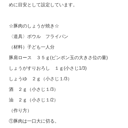
めに目安として設定しています。
☆豚肉のしょうが焼き☆
〈道具〉ボウル フライパン
（材料）子ども一人分
豚肩ロース ３５ｇ(ピンポン玉の大きさ位の量)
しょうがすりおろし １ｇ(小さじ1/3)
しょうゆ ２ｇ（小さじ１/3）
酒 ２ｇ（小さじ１/3）
油 ２ｇ（小さじ１/2）
（作り方）
①豚肉は一口大に切る。