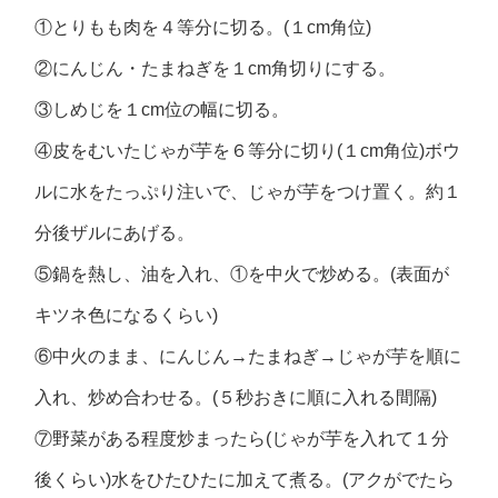
①とりもも肉を４等分に切る。(１cm角位)
②にんじん・たまねぎを１cm角切りにする。
③しめじを１cm位の幅に切る。
④皮をむいたじゃが芋を６等分に切り(１cm角位)ボウ
ルに水をたっぷり注いで、じゃが芋をつけ置く。約１
分後ザルにあげる。
⑤鍋を熱し、油を入れ、①を中火で炒める。(表面が
キツネ色になるくらい)
⑥中火のまま、にんじん→たまねぎ→じゃが芋を順に
入れ、炒め合わせる。(５秒おきに順に入れる間隔)
⑦野菜がある程度炒まったら(じゃが芋を入れて１分
後くらい)水をひたひたに加えて煮る。(アクがでたら