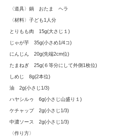
〈道具〉鍋 おたま ヘラ
〈材料〉子ども1人分
とりもも肉 15g(大さじ１)
じゃが芋 35g(小さめ1/4コ)
にんじん 20g(先端2cm位)
たまねぎ 25g(６等分にして外側1枚位)
しめじ 8g(2本位)
油 2g(小さじ1/3)
ハヤシルゥ 6g(小さじ山盛り１)
ケチャップ 2g(小さじ1/3)
中濃ソース 2g(小さじ1/3)
〈作り方〉