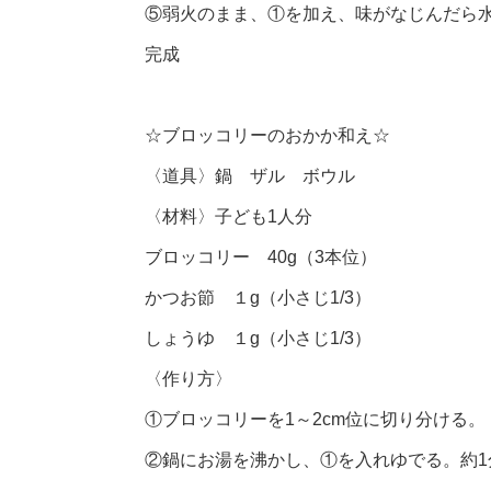
⑤弱火のまま、①を加え、味がなじんだら
完成
☆ブロッコリーのおかか和え☆
〈道具〉鍋 ザル ボウル
〈材料〉子ども1人分
ブロッコリー 40g（3本位）
かつお節 １g（小さじ1/3）
しょうゆ １g（小さじ1/3）
〈作り方〉
①ブロッコリーを1～2cm位に切り分ける。
②鍋にお湯を沸かし、①を入れゆでる。約