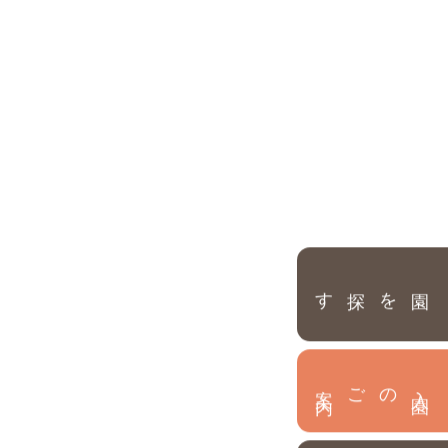
園を探す
内
入
園
のご案