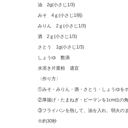
油 2g(小さじ1/3)
みそ 4ｇ(小さじ1弱)
みりん 2ｇ(小さじ1/3)
酒 2ｇ(小さじ1/3)
さとう 1g(小さじ1/3)
しょうゆ 数滴
水溶き片栗粉 適宜
〈作り方〉
①みそ・みりん・酒・さとう・しょうゆを
②厚揚げ・たまねぎ・ピーマンを1cm位の
③フライパンを熱して、油を入れ、弱火の
※約30秒