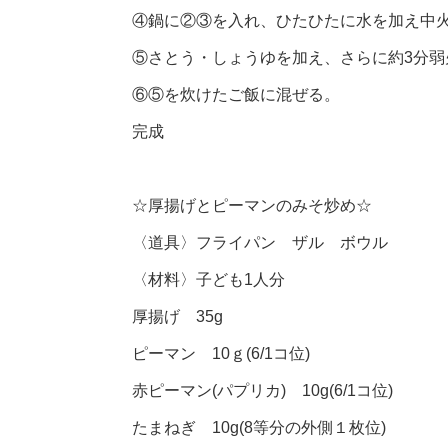
④鍋に②③を入れ、ひたひたに水を加え中
⑤さとう・しょうゆを加え、さらに約3分
⑥⑤を炊けたご飯に混ぜる。
完成
☆厚揚げとピーマンのみそ炒め☆
〈道具〉フライパン ザル ボウル
〈材料〉子ども1人分
厚揚げ 35g
ピーマン 10ｇ(6/1コ位)
赤ピーマン(パプリカ) 10g(6/1コ位)
たまねぎ 10g(8等分の外側１枚位)