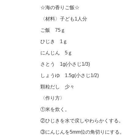
☆海の香りご飯☆
〈材料〉子ども1人分
ご飯 75ｇ
ひじき 1ｇ
にんじん 5ｇ
さとう 1g(小さじ1/3)
しょうゆ 1.5g(小さじ1/2)
顆粒だし 少々
〈作り方〉
①米を炊く。
②ひじきを水で戻しやわらかくする。
③にんじんを5mm位の角切りにする。