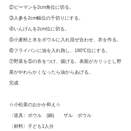
②ピーマンを2cm角位に切る。
③人参を2cm幅位の千切りにする。
④いんげんを2cm位に切る。
⑤小麦粉と水をボウルに入れ混ぜ合わせ、衣を作る。
⑥フライパンに油を入れ熱し、180℃位にする。
⑦野菜を⑤の衣をつけ、揚げる。表面がカリッとし野
菜がやわらかくなったら油からあげる。
完成
☆小松菜のおかか和え☆
〈道具〉ボウル (鍋) ザル ボウル
〈材料〉子ども1人分