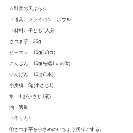
☆野菜の天ぷら☆
〈道具〉フライパン ボウル
〈材料〉子ども1人分
さつま芋 25g
ピーマン 10g(1/8コ)
にんじん 10g(先端1ｃｍ位)
いんげん 10ｇ(1本)
小麦粉 5g(小さじ1)
水 4ｇ(小さじ1弱)
油 適量
〈作り方〉
①さつま芋を小さめのいちょう切りにする。