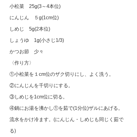
小松菜 25g(3～4本位)
にんじん ５g(1cm位)
しめじ 5g(2本位)
しょうゆ 1g(小さじ1/3)
かつお節 少々
〈作り方〉
①小松菜を１cm位のザク切りにし、よく洗う。
②にんじんを千切りにする。
③しめじを1cm位に切る。
④鍋にお湯を沸かし①を茹で(1分位)ザルにあげる。
流水をかけ冷ます。(にんじん・しめじも同じく茹で
る)